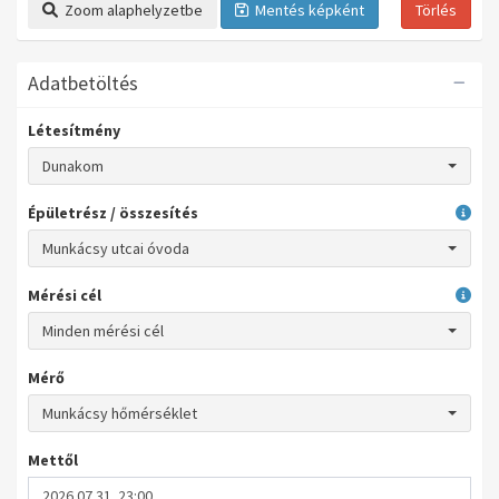
Zoom alaphelyzetbe
Mentés képként
Törlés
Adatbetöltés
Létesítmény
Dunakom
Épületrész / összesítés
Munkácsy utcai óvoda
Mérési cél
Minden mérési cél
Mérő
Munkácsy hőmérséklet
Mettől